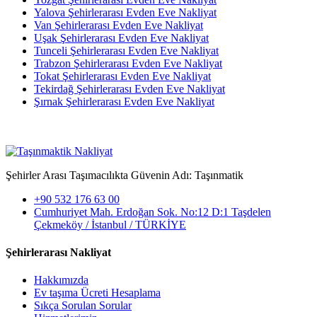
Yalova Şehirlerarası Evden Eve Nakliyat
Van Şehirlerarası Evden Eve Nakliyat
Uşak Şehirlerarası Evden Eve Nakliyat
Tunceli Şehirlerarası Evden Eve Nakliyat
Trabzon Şehirlerarası Evden Eve Nakliyat
Tokat Şehirlerarası Evden Eve Nakliyat
Tekirdağ Şehirlerarası Evden Eve Nakliyat
Şırnak Şehirlerarası Evden Eve Nakliyat
Şehirler Arası Taşımacılıkta Güvenin Adı: Taşınmatik
+90 532 176 63 00
Cumhuriyet Mah. Erdoğan Sok. No:12 D:1 Taşdelen
Çekmeköy / İstanbul / TÜRKİYE
Şehirlerarası Nakliyat
Hakkımızda
Ev taşıma Ücreti Hesaplama
Sıkça Sorulan Sorular