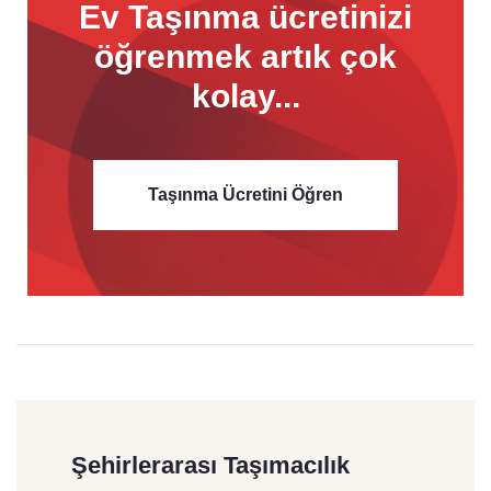
Ev Taşınma ücretinizi
öğrenmek
artık çok
kolay...
Taşınma Ücretini Öğren
Şehirlerarası Taşımacılık