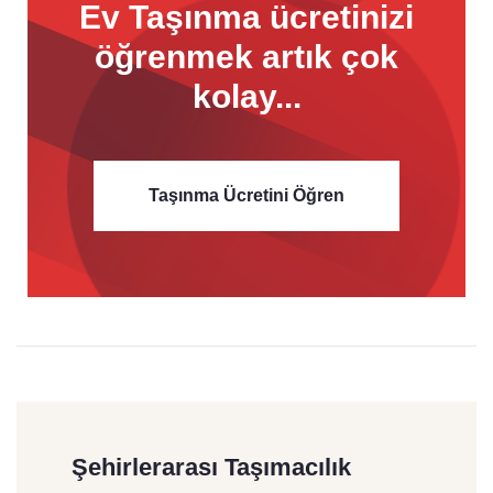
Ev Taşınma ücretinizi
öğrenmek
artık çok
kolay...
Taşınma Ücretini Öğren
Şehirlerarası Taşımacılık