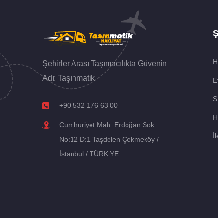
Ş
H
Şehirler Arası Taşımacılıkta Güvenin
Adı: Taşınmatik
E
S
+90 532 176 63 00
H
Cumhuriyet Mah. Erdoğan Sok.
İl
No:12 D:1 Taşdelen Çekmeköy /
İstanbul / TÜRKİYE