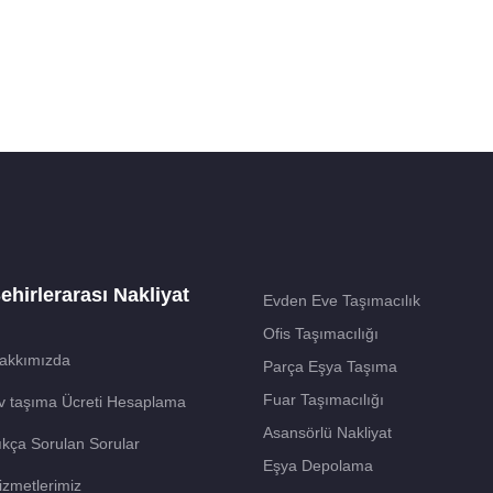
ehirlerarası Nakliyat
Evden Eve Taşımacılık
Ofis Taşımacılığı
akkımızda
Parça Eşya Taşıma
Fuar Taşımacılığı
v taşıma Ücreti Hesaplama
Asansörlü Nakliyat
ıkça Sorulan Sorular
Eşya Depolama
izmetlerimiz