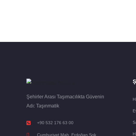
Ş
Şehirler Arası Taşımacılıkta Güvenin
H
Adı: Taşınmatik
E
S
+90 532 176 63 00
H
Cumhuriyet Mah. Erdoğan Sok.