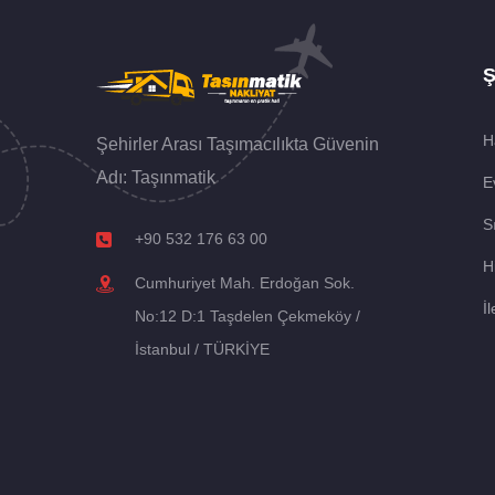
Ş
H
Şehirler Arası Taşımacılıkta Güvenin
Adı: Taşınmatik
E
S
+90 532 176 63 00
H
Cumhuriyet Mah. Erdoğan Sok.
İl
No:12 D:1 Taşdelen Çekmeköy /
İstanbul / TÜRKİYE