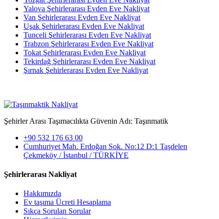
Yalova Şehirlerarası Evden Eve Nakliyat
Van Şehirlerarası Evden Eve Nakliyat
Uşak Şehirlerarası Evden Eve Nakliyat
Tunceli Şehirlerarası Evden Eve Nakliyat
Trabzon Şehirlerarası Evden Eve Nakliyat
Tokat Şehirlerarası Evden Eve Nakliyat
Tekirdağ Şehirlerarası Evden Eve Nakliyat
Şırnak Şehirlerarası Evden Eve Nakliyat
Şehirler Arası Taşımacılıkta Güvenin Adı: Taşınmatik
+90 532 176 63 00
Cumhuriyet Mah. Erdoğan Sok. No:12 D:1 Taşdelen
Çekmeköy / İstanbul / TÜRKİYE
Şehirlerarası Nakliyat
Hakkımızda
Ev taşıma Ücreti Hesaplama
Sıkça Sorulan Sorular